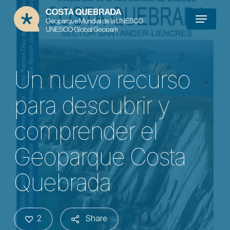
Skip
Menu
to
main
content
Un nuevo recurso
para descubrir y
comprender el
Geoparque Costa
Quebrada
2
Share