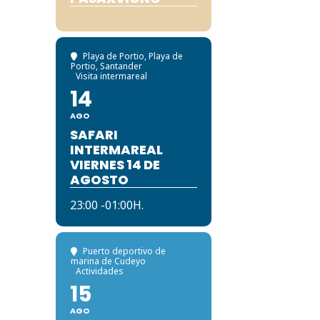
Playa de Portio
, Playa de
Portio, Santander
Visita intermareal
14
AGO
SAFARI
INTERMAREAL
VIERNES 14 DE
AGOSTO
23:00 -01:00H.
Puerto deportivo de
marina de Cudeyo
Actividades
15
AGO