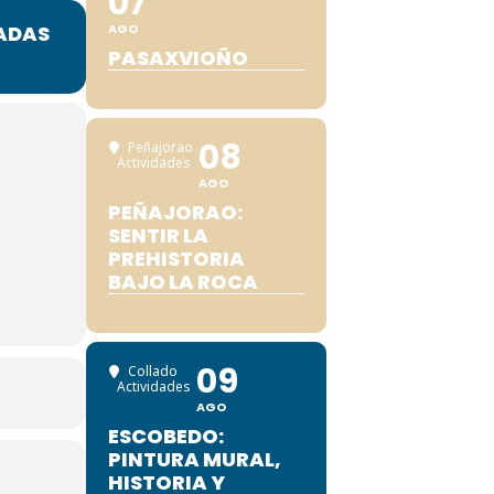
07
NADAS
AGO
PASAXVIOÑO
08
Peñajorao
Actividades
AGO
PEÑAJORAO:
SENTIR LA
PREHISTORIA
BAJO LA ROCA
09
Collado
Actividades
AGO
ESCOBEDO:
PINTURA MURAL,
HISTORIA Y