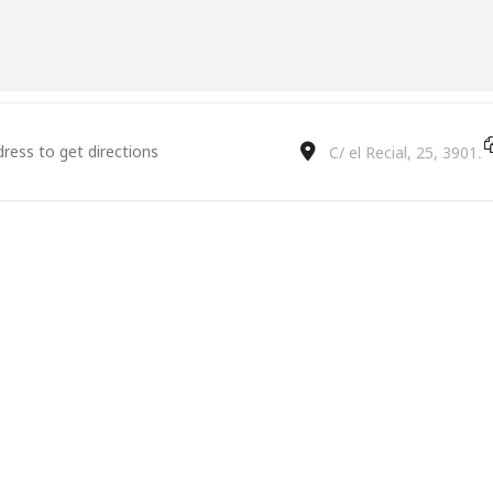
- SESIÓN INTERSECTORIAL (DE DEVOLUCIÓN). JORNADAS DE P
DESTINO - SESIÓN INT