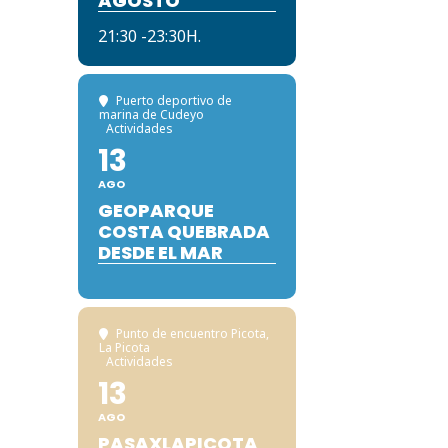
AGOSTO
21:30 -23:30H.
Puerto deportivo de
marina de Cudeyo
Actividades
13
AGO
GEOPARQUE
COSTA QUEBRADA
DESDE EL MAR
Punto de encuentro Picota
,
La Picota
Actividades
13
AGO
PASAXLAPICOTA