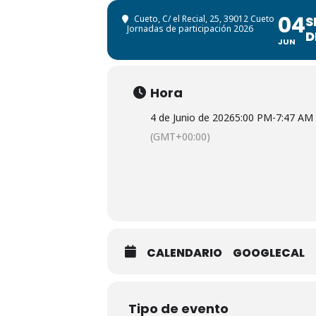
04
Cueto
, C/ el Recial, 25, 39012 Cueto
S
Jornadas de participación 2026
D
JUN
Hora
4 de Junio de 2026
5:00 PM
-
7:47 AM
(GMT+00:00)
CALENDARIO
GOOGLECAL
Tipo de evento