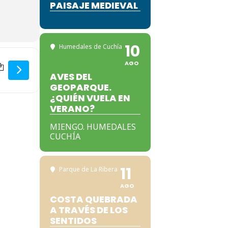
PAISAJE MEDIEVAL
10
Humedales de Cuchía
ARTICIPACIÓN [PU93WUCME]
ERSECTORIAL (DE DEVOLUCIÓN). JORNADAS DE PARTICIPACIÓN 
AGO
AVES DEL
GEOPARQUE.
¿QUIÉN VUELA EN
VERANO?
MIENGO. HUMEDALES
CUCHÍA
11
Parque de La Ribera
AGO
COSTA QUEBRADA
A TRAVÉS DE LOS
SENTIDOS