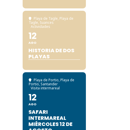
Playa de Tagle
, Playa de
Tagle, Suances
Actividades
12
AGO
HISTORIA DE DOS
PLAYAS
Playa de Portio
, Playa de
Portio, Santander
Visita intermareal
12
AGO
SAFARI
INTERMAREAL
MIÉRCOLES 12 DE