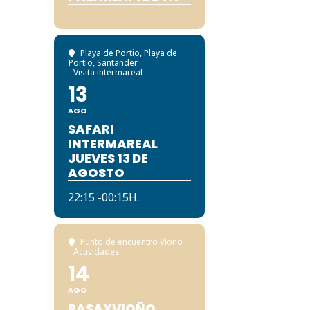
Playa de Portio
, Playa de
Portio, Santander
Visita intermareal
13
AGO
SAFARI
INTERMAREAL
JUEVES 13 DE
AGOSTO
22:15 -00:15H.
Punto de encuentro Vioño
Actividades
14
AGO
PASAXVIOÑO