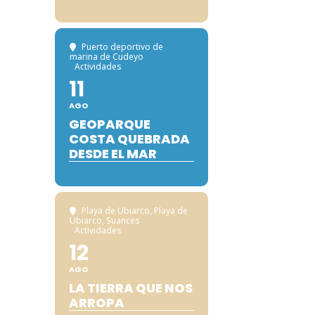
Puerto deportivo de
marina de Cudeyo
Actividades
11
AGO
GEOPARQUE
COSTA QUEBRADA
DESDE EL MAR
Playa de Ubiarco
, Playa de
Ubiarco, Suances
Actividades
12
AGO
LA TIERRA QUE NOS
ARROPA