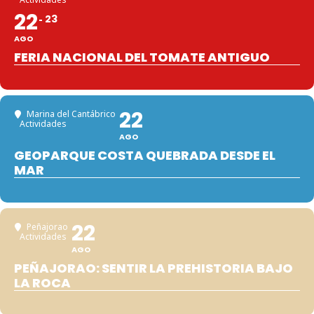
22
23
AGO
FERIA NACIONAL DEL TOMATE ANTIGUO
22
Marina del Cantábrico
Actividades
AGO
GEOPARQUE COSTA QUEBRADA DESDE EL
MAR
22
Peñajorao
Actividades
AGO
PEÑAJORAO: SENTIR LA PREHISTORIA BAJO
LA ROCA