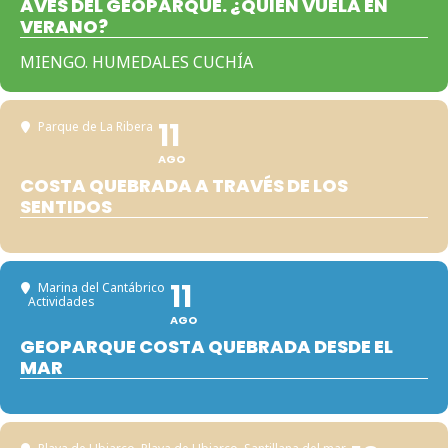
AVES DEL GEOPARQUE. ¿QUIÉN VUELA EN
VERANO?
MIENGO. HUMEDALES CUCHÍA
11
Parque de La Ribera
AGO
COSTA QUEBRADA A TRAVÉS DE LOS
SENTIDOS
11
Marina del Cantábrico
Actividades
AGO
GEOPARQUE COSTA QUEBRADA DESDE EL
MAR