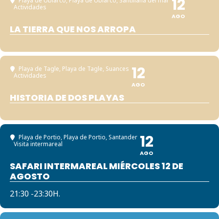
12
Playa de Ubiarco
, Playa de Ubiarco, Santillana del mar
Actividades
AGO
LA TIERRA QUE NOS ARROPA
12
Playa de Tagle
, Playa de Tagle, Suances
Actividades
AGO
HISTORIA DE DOS PLAYAS
12
Playa de Portio
, Playa de Portio, Santander
Visita intermareal
AGO
SAFARI INTERMAREAL MIÉRCOLES 12 DE
AGOSTO
21:30 -23:30H.