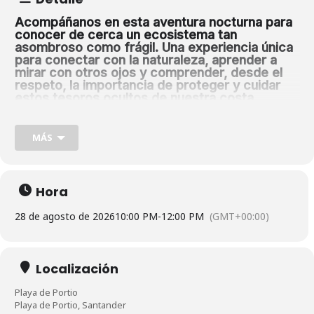
Acompáñanos en esta aventura nocturna para
conocer de cerca un ecosistema tan
asombroso como frágil. Una experiencia única
para conectar con la naturaleza, aprender a
mirar con otros ojos y comprender, desde el
respeto, la importancia de proteger y cuidar
estos tesoros ocultos de nuestra costa.
Guías especializados, linterna frontal y
Qué incluye la actividad:
seguro de actividad
MÁS
2 horas
DURACIÓN:
20 plazas
PLAZAS POR ACTIVIDAD:
Hora
6 años
EDAD MÍNIMA:
28 de agosto de 2026
10:00 PM
-
12:00 PM
(GMT+00:00)
RECOMENDACIONES:
Calzado adecuado para caminar por rocas. Calzado de recambio
Localización
por si nos mojáramos.
Playa de Portio
Linterna frontal si se dispone de ella. Si no se aportará por la
Playa de Portio, Santander