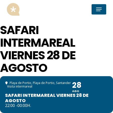
Skip
Menu
to
main
content
SAFARI
INTERMAREAL
VIERNES 28 DE
AGOSTO
28
Playa de Portio
, Playa de Portio, Santander
Visita intermareal
AGO
SAFARI INTERMAREAL VIERNES 28 DE
AGOSTO
22:00 -00:00H.