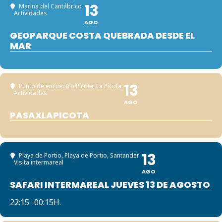
13
Marina del Cantábrico
Actividades
AGO
GEOPARQUE COSTA QUEBRADA DESDE EL
MAR
13
Punto de encuentro Picota
, La Picota
Actividades
AGO
PASAXLAPICOTA
13
Playa de Portio
, Playa de Portio, Santander
Visita intermareal
AGO
SAFARI INTERMAREAL JUEVES 13 DE AGOSTO
22:15 -00:15H.