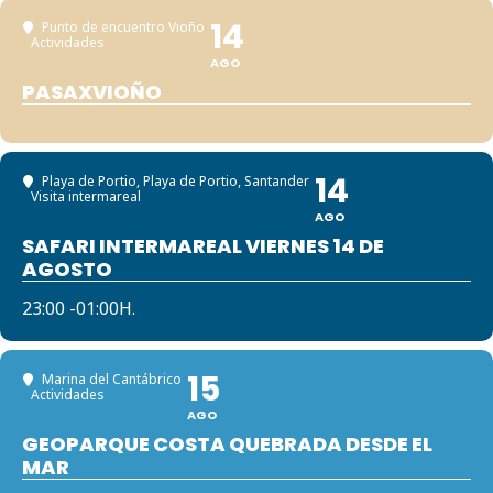
14
Punto de encuentro Vioño
Actividades
AGO
PASAXVIOÑO
14
Playa de Portio
, Playa de Portio, Santander
Visita intermareal
AGO
SAFARI INTERMAREAL VIERNES 14 DE
AGOSTO
23:00 -01:00H.
15
Marina del Cantábrico
Actividades
AGO
GEOPARQUE COSTA QUEBRADA DESDE EL
MAR