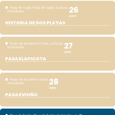
26
Playa de Tagle
, Playa de Tagle, Suances
Actividades
AGO
HISTORIA DE DOS PLAYAS
27
Punto de encuentro Picota
, La Picota
Actividades
AGO
PASAXLAPICOTA
28
Punto de encuentro Vioño
Actividades
AGO
PASAXVIOÑO