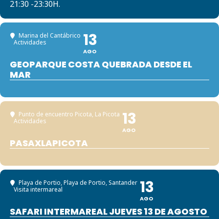
21:30 -23:30H.
13
Marina del Cantábrico
Actividades
AGO
GEOPARQUE COSTA QUEBRADA DESDE EL
MAR
13
Punto de encuentro Picota
, La Picota
Actividades
AGO
PASAXLAPICOTA
13
Playa de Portio
, Playa de Portio, Santander
Visita intermareal
AGO
SAFARI INTERMAREAL JUEVES 13 DE AGOSTO