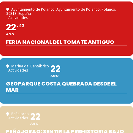
Ayuntamiento de Polanco
, Ayuntamiento de Polanco, Polanco,
39313, España
Actividades
22
23
AGO
FERIA NACIONAL DEL TOMATE ANTIGUO
22
Marina del Cantábrico
Actividades
AGO
GEOPARQUE COSTA QUEBRADA DESDE EL
MAR
22
Peñajorao
Actividades
AGO
PEÑAJORAO: SENTIR LA PREHISTORIA BAJO