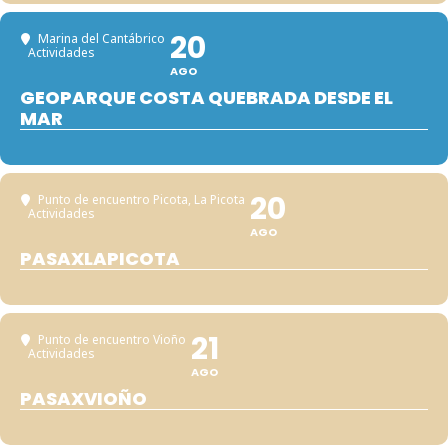
20
Marina del Cantábrico
Actividades
AGO
GEOPARQUE COSTA QUEBRADA DESDE EL
MAR
20
Punto de encuentro Picota
, La Picota
Actividades
AGO
PASAXLAPICOTA
21
Punto de encuentro Vioño
Actividades
AGO
PASAXVIOÑO