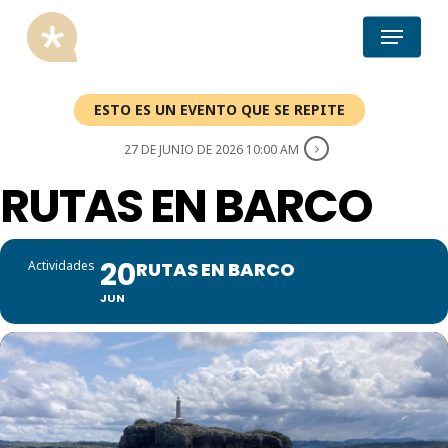
Skip
Menu
to
main
content
ESTO ES UN EVENTO QUE SE REPITE
27 DE JUNIO DE 2026 10:00 AM
RUTAS EN BARCO
20
Actividades
RUTAS EN BARCO
JUN