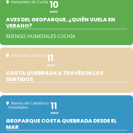
10
Humedales de Cuchía
AGO
AVES DEL GEOPARQUE. ¿QUIÉN VUELA EN
VERANO?
MIENGO. HUMEDALES CUCHÍA
11
Parque de La Ribera
AGO
COSTA QUEBRADA A TRAVÉS DE LOS
SENTIDOS
11
Marina del Cantábrico
Actividades
AGO
GEOPARQUE COSTA QUEBRADA DESDE EL
MAR