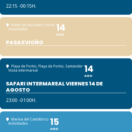
22:15 -00:15H.
14
Punto de encuentro Vioño
Actividades
AGO
PASAXVIOÑO
14
Playa de Portio
, Playa de Portio, Santander
Visita intermareal
AGO
SAFARI INTERMAREAL VIERNES 14 DE
AGOSTO
23:00 -01:00H.
15
Marina del Cantábrico
Actividades
AGO