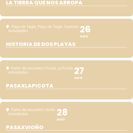
LA TIERRA QUE NOS ARROPA
26
Playa de Tagle
, Playa de Tagle, Suances
Actividades
AGO
HISTORIA DE DOS PLAYAS
27
Punto de encuentro Picota
, La Picota
Actividades
AGO
PASAXLAPICOTA
28
Punto de encuentro Vioño
Actividades
AGO
PASAXVIOÑO