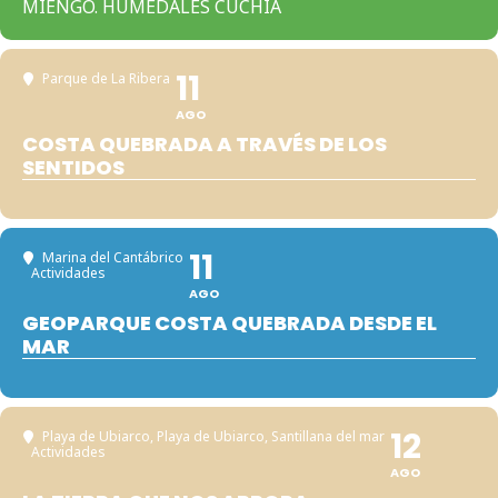
MIENGO. HUMEDALES CUCHÍA
11
Parque de La Ribera
AGO
COSTA QUEBRADA A TRAVÉS DE LOS
SENTIDOS
11
Marina del Cantábrico
Actividades
AGO
GEOPARQUE COSTA QUEBRADA DESDE EL
MAR
12
Playa de Ubiarco
, Playa de Ubiarco, Santillana del mar
Actividades
AGO