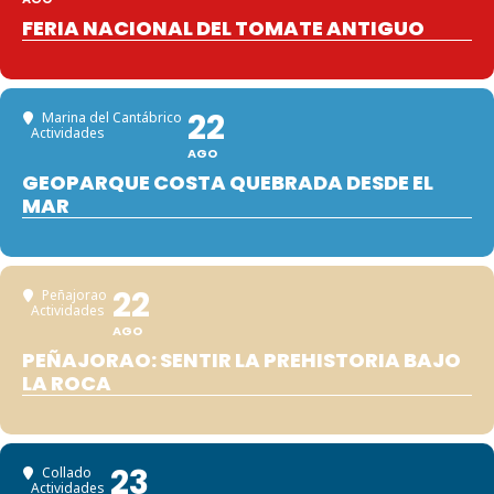
FERIA NACIONAL DEL TOMATE ANTIGUO
22
Marina del Cantábrico
Actividades
AGO
GEOPARQUE COSTA QUEBRADA DESDE EL
MAR
22
Peñajorao
Actividades
AGO
PEÑAJORAO: SENTIR LA PREHISTORIA BAJO
LA ROCA
23
Collado
Actividades