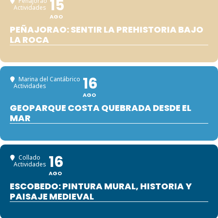
15
Peñajorao
Actividades
AGO
PEÑAJORAO: SENTIR LA PREHISTORIA BAJO
LA ROCA
16
Marina del Cantábrico
Actividades
AGO
GEOPARQUE COSTA QUEBRADA DESDE EL
MAR
16
Collado
Actividades
AGO
ESCOBEDO: PINTURA MURAL, HISTORIA Y
PAISAJE MEDIEVAL