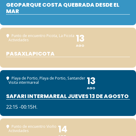
GEOPARQUE COSTA QUEBRADA DESDE EL
MAR
13
Punto de encuentro Picota
, La Picota
Actividades
AGO
PASAXLAPICOTA
13
Playa de Portio
, Playa de Portio, Santander
Visita intermareal
AGO
SAFARI INTERMAREAL JUEVES 13 DE AGOSTO
22:15 -00:15H.
14
Punto de encuentro Vioño
Actividades