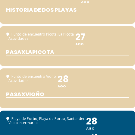
AGO
HISTORIA DE DOS PLAYAS
27
Punto de encuentro Picota
, La Picota
Actividades
AGO
PASAXLAPICOTA
28
Punto de encuentro Vioño
Actividades
AGO
PASAXVIOÑO
28
Playa de Portio
, Playa de Portio, Santander
Visita intermareal
AGO