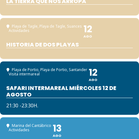
LA TIERRA QUE NOS ARROPA
12
Playa de Tagle
, Playa de Tagle, Suances
Actividades
AGO
HISTORIA DE DOS PLAYAS
12
Playa de Portio
, Playa de Portio, Santander
Visita intermareal
AGO
SAFARI INTERMAREAL MIÉRCOLES 12 DE
AGOSTO
21:30 -23:30H.
13
Marina del Cantábrico
Actividades
AGO