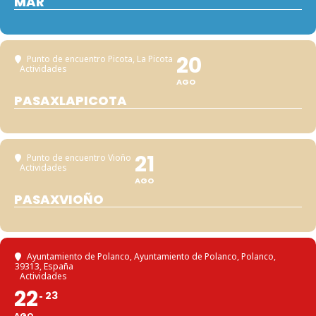
MAR
20
Punto de encuentro Picota
, La Picota
Actividades
AGO
PASAXLAPICOTA
21
Punto de encuentro Vioño
Actividades
AGO
PASAXVIOÑO
Ayuntamiento de Polanco
, Ayuntamiento de Polanco, Polanco,
39313, España
Actividades
22
23
AGO