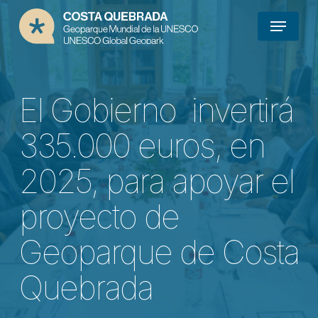
Skip
Menu
to
main
content
El Gobierno invertirá
335.000 euros, en
2025, para apoyar el
proyecto de
Geoparque de Costa
Quebrada