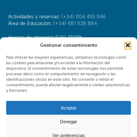
Actividades y reservas:
(+34) 604 455 946
Área de Educación:
(+34) 681 628 884
Horario de atención: 9:30-17:00h.
Gestionar consentimiento
Avda. Marqués de Valdecilla, 115
Para ofrecer las mejores experiencias, utilizamos tecnologías como
39110, Soto de La Marina, Cantabria
las cookies para almacenar y/o acceder a la información del
dispositivo. El consentimiento de estas tecnologías nos permitirá
procesar datos como el comportamiento de navegación o las
identificaciones únicas en este sitio. No consentir o retirar el
© Asociación Costa Quebrada 2025
consentimiento, puede afectar negativamente a ciertas características
y funciones.
x-
facebook
linkedin
youtube
instagram
tiktok
phone
email
twitter
Aceptar
Denegar
Identidad
Visitas
Política
Términ
Ver preferencias
Corporativa
Institucionales
de
Condici