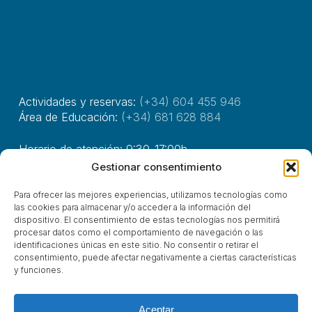
Actividades y reservas:
(+34) 604 455 946
Área de Educación:
(+34) 681 628 884
Horario de atención: 9:30-17:00h.
Gestionar consentimiento
Avda. Marqués de Valdecilla, 115
Para ofrecer las mejores experiencias, utilizamos tecnologías como
39110, Soto de La Marina, Cantabria
las cookies para almacenar y/o acceder a la información del
dispositivo. El consentimiento de estas tecnologías nos permitirá
procesar datos como el comportamiento de navegación o las
identificaciones únicas en este sitio. No consentir o retirar el
© Asociación Costa Quebrada 2025
consentimiento, puede afectar negativamente a ciertas características
y funciones.
x-
facebook
linkedin
youtube
instagram
tiktok
phone
email
twitter
Aceptar