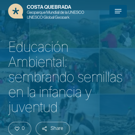
Skip
Menu
to
main
content
Educación
Ambiental:
sembrando semillas
en la infancia y
juventud
0
Share