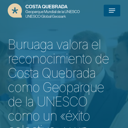
Skip
Menu
to
main
content
Buruaga valora el
reconocimiento de
Costa Quebrada
como Geoparque
de la UNESCO
como un «éxito