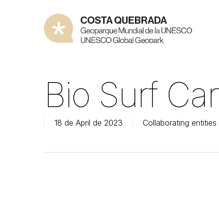
Skip
to
main
content
Bio Surf C
18 de April de 2023
Collaborating entities