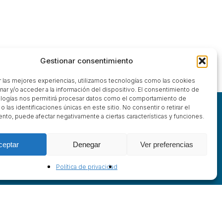
Gestionar consentimiento
r las mejores experiencias, utilizamos tecnologías como las cookies
nar y/o acceder a la información del dispositivo. El consentimiento de
logías nos permitirá procesar datos como el comportamiento de
 las identificaciones únicas en este sitio. No consentir o retirar el
nto, puede afectar negativamente a ciertas características y funciones.
ceptar
Denegar
Ver preferencias
Política de privacidad
Actividades y reservas:
(+34) 604 455 946
Área de Educación:
(+34) 681 628 884