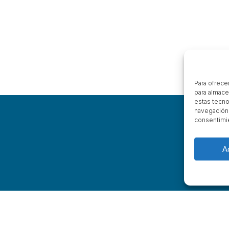
Para ofrece
para almace
estas tecno
navegación o
consentimie
A
Costa Quebrada Association
Management and transparency
Our Partners