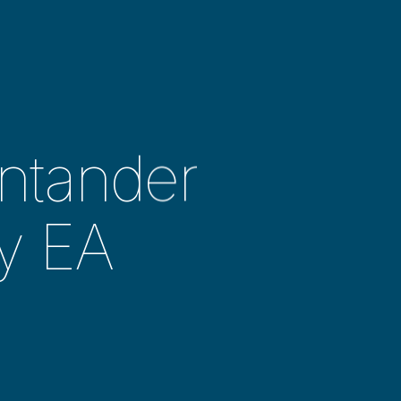
ntander
y EA