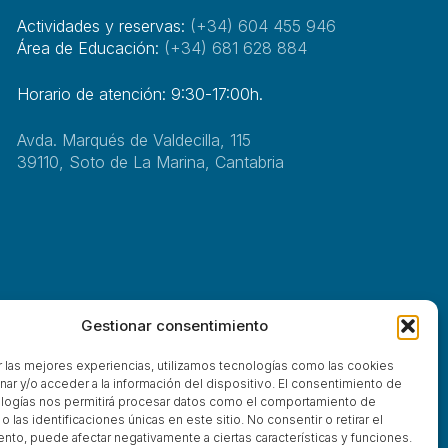
Actividades y reservas:
(+34) 604 455 946
Área de Educación:
(+34) 681 628 884
Horario de atención: 9:30-17:00h.
Avda. Marqués de Valdecilla, 115
39110, Soto de La Marina, Cantabria
Gestionar consentimiento
r las mejores experiencias, utilizamos tecnologías como las cookies
nar y/o acceder a la información del dispositivo. El consentimiento de
logías nos permitirá procesar datos como el comportamiento de
 las identificaciones únicas en este sitio. No consentir o retirar el
x-
facebook
linkedin
youtube
instagram
tiktok
phone
email
nto, puede afectar negativamente a ciertas características y funciones.
twitter