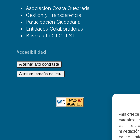
Asociación Costa Quebrada
Gestión y Transparencia
Participación Ciudadana
Entidades Colaboradoras
Bases Rifa GEOFEST
Accesibilidad
Alternar alto contraste
Alternar tamaño de letra
Para ofrece
para almace
estas tecno
navegación o
consentimie