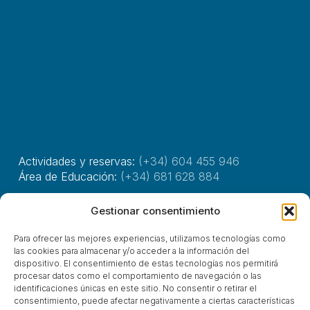
Actividades y reservas:
(+34) 604 455 946
Área de Educación:
(+34) 681 628 884
Horario de atención: 9:30-17:00h.
Gestionar consentimiento
Avda. Marqués de Valdecilla, 115
Para ofrecer las mejores experiencias, utilizamos tecnologías como
las cookies para almacenar y/o acceder a la información del
39110, Soto de La Marina, Cantabria
dispositivo. El consentimiento de estas tecnologías nos permitirá
procesar datos como el comportamiento de navegación o las
identificaciones únicas en este sitio. No consentir o retirar el
consentimiento, puede afectar negativamente a ciertas características
© Asociación Costa Quebrada 2025