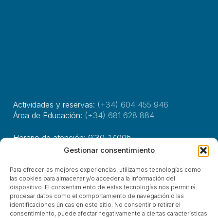
Actividades y reservas:
(+34) 604 455 946
Área de Educación:
(+34) 681 628 884
Horario de atención: 9:30-17:00h.
Gestionar consentimiento
Avda. Marqués de Valdecilla, 115
Para ofrecer las mejores experiencias, utilizamos tecnologías como
39110, Soto de La Marina, Cantabria
las cookies para almacenar y/o acceder a la información del
dispositivo. El consentimiento de estas tecnologías nos permitirá
procesar datos como el comportamiento de navegación o las
identificaciones únicas en este sitio. No consentir o retirar el
© Asociación Costa Quebrada 2025
consentimiento, puede afectar negativamente a ciertas características