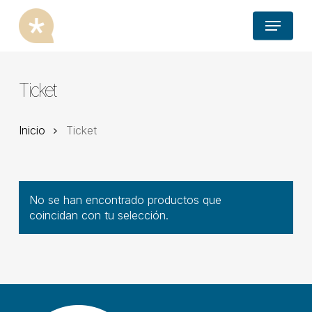
Skip
Menu
to
main
content
Ticket
Inicio
Ticket
No se han encontrado productos que
coincidan con tu selección.